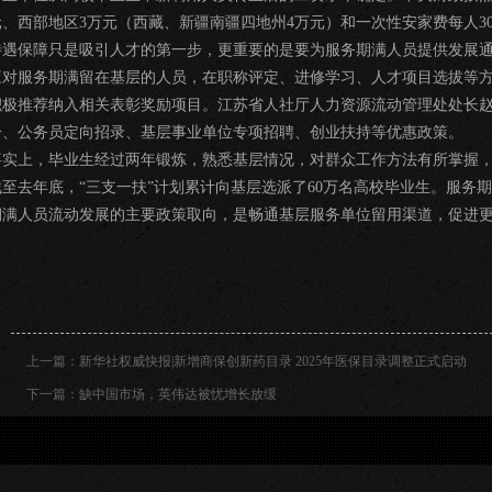
元、西部地区3万元（西藏、新疆南疆四地州4万元）和一次性安家费每人30
待遇保障只是吸引人才的第一步，更重要的是要为服务期满人员提供发展
应对服务期满留在基层的人员，在职称评定、进修学习、人才项目选拔等
积极推荐纳入相关表彰奖励项目。江苏省人社厅人力资源流动管理处处长
分、公务员定向招录、基层事业单位专项招聘、创业扶持等优惠政策。
事实上，毕业生经过两年锻炼，熟悉基层情况，对群众工作方法有所掌握
截至去年底，“三支一扶”计划累计向基层选派了60万名高校毕业生。服务
期满人员流动发展的主要政策取向，是畅通基层服务单位留用渠道，促进更
上一篇：
新华社权威快报|新增商保创新药目录 2025年医保目录调整正式启动
下一篇：
缺中国市场，英伟达被忧增长放缓