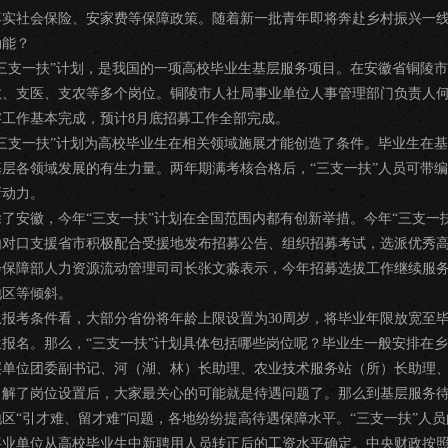
落实社会保险、安家费等保障政策。随着新一批青年即将奔赴乡村振兴一
动能？
“三支一扶”计划，是我国的一项高校毕业生基层服务项目。在安徽省铜陵市
教、支医、支农等多个岗位。铜陵市人社局事业单位人事管理部门负责人
察工作基本完成，预计8月底招募工作全部完成。
“三支一扶”计划为高校毕业生在相关领域施展才能创造了条件。毕业生在
基层各领域发展的有生力量。两年期满考核合格后，“三支一扶”人员可带
新动力。
除了安徽，今年“三支一扶”计划在全国范围内都有创新举措。今年“三支一
由对口支援省市积极配合受援地发布招募公告、组织招募考试，选派优秀
会保障部人力资源流动管理司司长张文淼表示，今年招募选拔工作继续服
地区等倾斜。
从报考条件看，大部分省份将年龄上限设置为30周岁，将毕业年限放宽至
生报名。那么，“三支一扶”计划具体包括哪些岗位呢？毕业生一般安排在
层单位团委副书记、河（湖、林）长助理、农业技术服务站（所）长助理
了解了岗位设置后，大家最关心的可能就是待遇问题了。那么到基层服务
地区“引才难、留才难”问题，各地纷纷提高待遇保障水平。“三支一扶”人
事业单位从高校毕业生中新聘用人员转正后的工资水平确定。中央财政按照东部