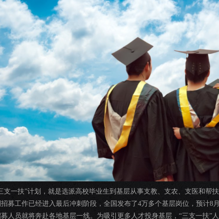
“三支一扶”计划，就是选派高校毕业生到基层从事支教、支农、支医和帮扶
划招募工作已经进入最后冲刺阶段，全国发布了4万多个基层岗位，预计8
招募人员就将奔赴各地基层一线。为吸引更多人才投身基层，“三支一扶”