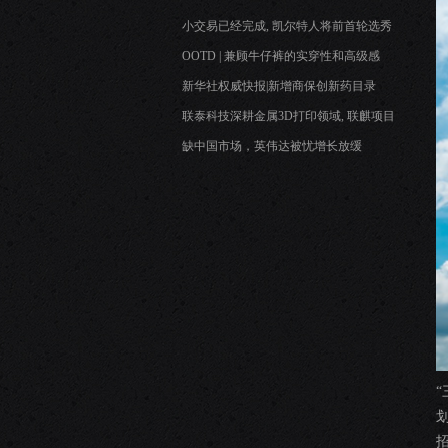
小交易已经完成, 凯尔特人将前首轮选秀
OOTD | 兼顾牛仔裤的实穿性和高级感
新华社权威快报|新增商保创新药目录
联泰科技深耕金属3D打印领域, 联麒项目
缺中国市场，英伟达被忧增长放缓