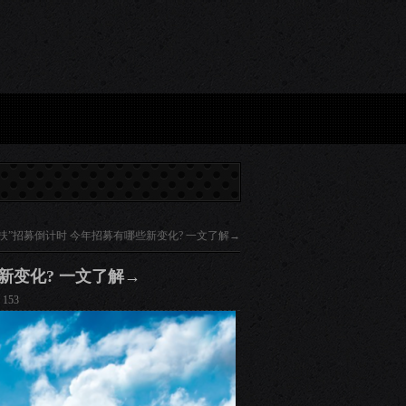
领域, 联...
缺中国市场，英伟达被忧增长放缓...
一扶”招募倒计时 今年招募有哪些新变化? 一文了解→
新变化? 一文了解→
153